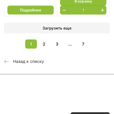
В корзину
Подробнее
Загрузить еще
1
2
3
...
7
Назад к списку
Каталог
Акции
Бренды
Услуги
Блог
Условия оплаты
Условия доставки
Контакты
Магазины
Гарантия на товар
Документы
Оферта
Подписаться
на новости и акции