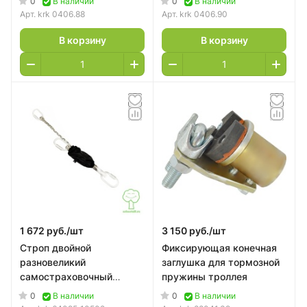
0
0
В наличии
В наличии
Арт.
krk 0406.88
Арт.
krk 0406.90
В корзину
В корзину
1 672 руб./
шт
3 150 руб./
шт
Строп двойной
Фиксирующая конечная
разновеликий
заглушка для тормозной
самостраховочный
пружины троллея
верёвочный (длиной
0
0
В наличии
В наличии
500мм и с