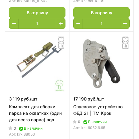
Арт.
krk 64095_10502
Арт.
krk 88041.39
интегрированным
многоразовым
В корзину
В корзину
амортизатором «Лайф-
Дубль10») Krok
3 119 руб./
шт
17 190 руб./
шт
Комплект для сборки
Спусковое устройство
парка на охватках (один
ФЕД 21 | ТМ Крок
для всего парка) под
0
В наличии
ленту 35 мм Krok
Арт.
krk 6052.6.65
0
В наличии
Арт.
krk 88053