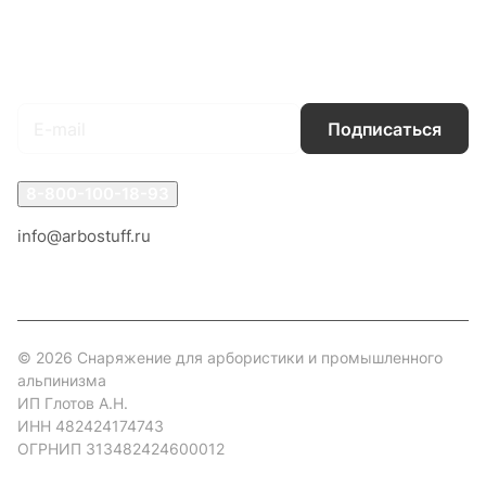
Гарантия на товар
Документы
Оферта
Подписаться
на новости и акции
Подписаться
8-800-100-18-93
info@arbostuff.ru
г. Липецк, ул. Стаханова 8а.
© 2026 Снаряжение для арбористики и промышленного
альпинизма
ИП Глотов А.Н.
ИНН 482424174743
ОГРНИП 313482424600012