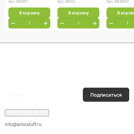
Арт.
МК601
Арт.
МК52
Арт.
МК8504
В корзину
В корзину
В корзи
Каталог
Акции
Бренды
Услуги
Блог
Условия оплаты
Условия доставки
Контакты
Магазины
Гарантия на товар
Документы
Оферта
Подписаться
на новости и акции
Подписаться
8-800-100-18-93
info@arbostuff.ru