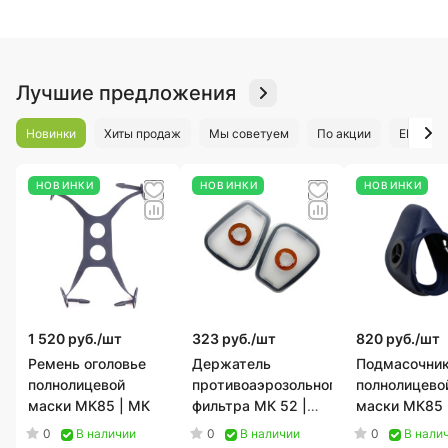
Лучшие предложения
Новинки
Хиты продаж
Мы советуем
По акции
ЕН 341
НОВИНКИ
НОВИНКИ
НОВИНКИ
1 520 руб./
шт
323 руб./
шт
820 руб./
шт
Ремень оголовье
Держатель
Подмасочни
полнолицевой
противоаэрозольного
полнолицево
маски МК85 | МК
фильтра МК 52 |
маски МК85 
МК
0
0
0
В наличии
В наличии
В нали