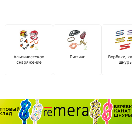
Альпинистское
Риггинг
Верёвки, к
снаряжение
шнур