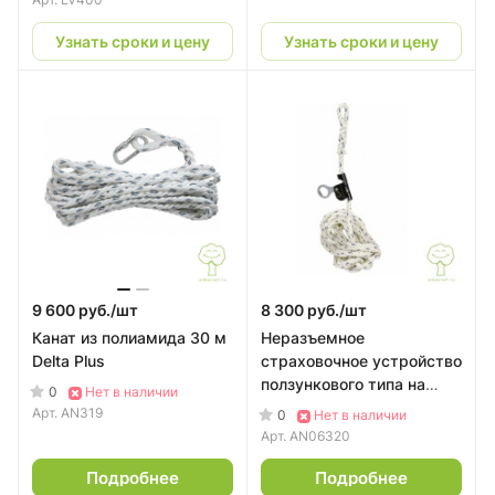
Узнать сроки и цену
Узнать сроки и цену
9 600 руб./
шт
8 300 руб./
шт
Канат из полиамида 30 м
Неразъемное
Delta Plus
страховочное устройство
ползункового типа на
0
Нет в наличии
канате 20м Delta Plus
Арт.
AN319
0
Нет в наличии
Арт.
AN06320
Подробнее
Подробнее