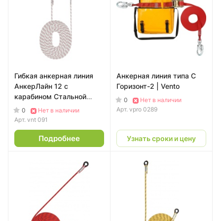
Гибкая анкерная линия
Анкерная линия типа С
АнкерЛайн 12 с
Горизонт-2 | Vento
карабином Стальной
0
Нет в наличии
монтажный | Vento (15 м)
Арт.
vpro 0289
0
Нет в наличии
Арт.
vnt 091
Подробнее
Узнать сроки и цену