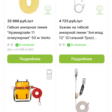
35 988 руб./
шт
4 725 руб./
шт
Гибкая анкерная линия
Зажим на гибкой
"Арамидлайн 11
анкерной линии "Антипад
огнеупорная" 50 м Vento
12" (Стальной Трос)
Потенциал (20 м)
0
0
В наличии
В наличии
Арт.
vnt 088 Ard50
Подробнее
Подробнее