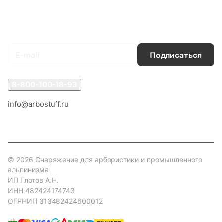
Гарантия на товар
Документы
Оферта
Подписаться
на новости и акции
Подписаться
8-800-100-18-93
info@arbostuff.ru
г. Липецк, ул. Стаханова 8а.
© 2026 Снаряжение для арбористики и промышленного
альпинизма
ИП Глотов А.Н.
ИНН 482424174743
ОГРНИП 313482424600012