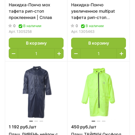
Накидка-Пончо мох
Накидка-Пончо
тафета рип-стоп
увеличенное multipat
проклеенная | Сплав
тафета рип-стоп
проклеенная | Сплав
0
0
В наличии
В наличии
Арт.
1305258
Арт.
1305463
В корзину
В корзину
1 192 руб./
шт
450 руб./
шт
Плащ ЛИВЕНЬ нейлон с
Плащ ТАЙФУН Оксфорд