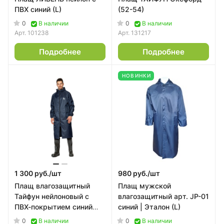
ПВХ синий (L)
(52-54)
0
0
В наличии
В наличии
Арт.
101238
Арт.
131217
Подробнее
Подробнее
НОВИНКИ
1 300 руб./
шт
980 руб./
шт
Плащ влагозащитный
Плащ мужской
Тайфун нейлоновый с
влагозащитный арт. JP-01
ПВХ-покрытием синий
синий | Эталон (L)
(56-58 182-188)
0
0
В наличии
В наличии