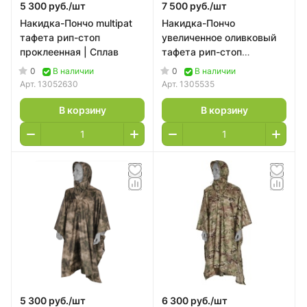
5 300 руб./
шт
7 500 руб./
шт
Накидка-Пончо multipat
Накидка-Пончо
тафета рип-стоп
увеличенное оливковый
проклеенная | Сплав
тафета рип-стоп
проклеенная | Сплав
0
0
В наличии
В наличии
Арт.
13052630
Арт.
1305535
В корзину
В корзину
5 300 руб./
шт
6 300 руб./
шт