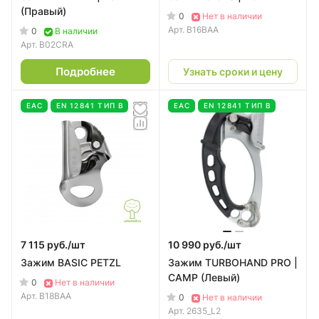
(Правый)
0
Нет в наличии
Арт.
B16BAA
0
В наличии
Арт.
B02CRA
Подробнее
Узнать сроки и цену
EAC
EN 12841 ТИП В
EAC
EN 12841 ТИП В
7 115 руб./
шт
10 990 руб./
шт
Зажим BASIC PETZL
Зажим TURBOHAND PRO |
CAMP (Левый)
0
Нет в наличии
Арт.
B18BAA
0
Нет в наличии
Арт.
2635_L2