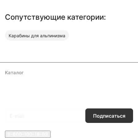
Сопутствующие категории:
Карабины для альпинизма
Каталог
Акции
Бренды
Услуги
Блог
Условия оплаты
Условия доставки
Контакты
Магазины
Гарантия на товар
Документы
Оферта
Подписаться
на новости и акции
Подписаться
8-800-100-18-93