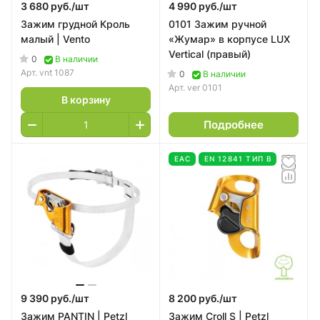
3 680 руб./
шт
4 990 руб./
шт
Зажим грудной Кроль
0101 Зажим ручной
малый | Vento
«Жумар» в корпусе LUX
Vertical (правый)
0
В наличии
Арт.
vnt 1087
0
В наличии
Арт.
ver 0101
В корзину
Подробнее
EAC
EN 12841 ТИП В
9 390 руб./
шт
8 200 руб./
шт
Зажим PANTIN | Petzl
Зажим Croll S | Petzl