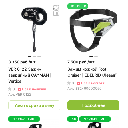
НОВИНКИ
3 350 руб./
шт
7 500 руб./
шт
VER 0122 Зажим
Зажим ножной Foot
аварийный CAYMAN |
Cruiser | EDELRID (Левый)
Vertical
0
Нет в наличии
Арт.
882490000060
0
Нет в наличии
Арт.
VER 0122
Подробнее
Узнать сроки и цену
EN 12841 ТИП В
EAC
EN 12841 ТИП В