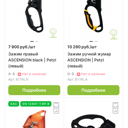
7 900 руб./
шт
10 280 руб./
шт
Зажим правый
Зажим ручной жумар
ASCENSION black | Petzl
ASCENSION | Petzl
(левый)
(левый)
0
0
Нет в наличии
Нет в наличии
Арт.
B17ALN
Арт.
B17ALA
Подробнее
Подробнее
EAC
EN 12841 ТИП В