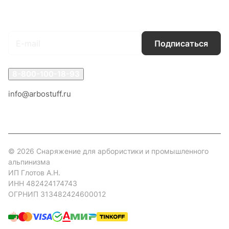
Подписаться
на новости и акции
Подписаться
8-800-100-18-93
info@arbostuff.ru
г. Липецк, ул. Стаханова 8а.
© 2026 Снаряжение для арбористики и промышленного
альпинизма
ИП Глотов А.Н.
ИНН 482424174743
ОГРНИП 313482424600012