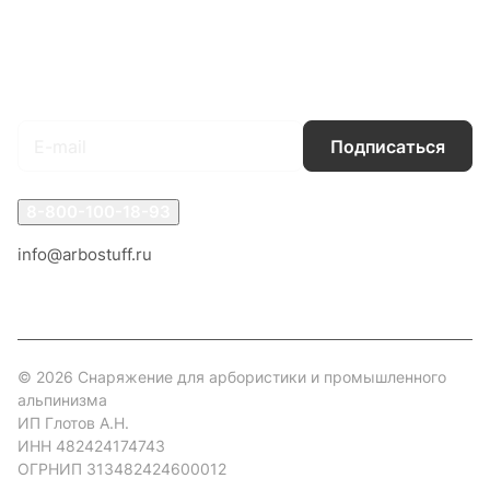
Условия доставки
Контакты
Магазины
Гарантия на товар
Документы
Оферта
Подписаться
на новости и акции
Подписаться
8-800-100-18-93
info@arbostuff.ru
г. Липецк, ул. Стаханова 8а.
© 2026 Снаряжение для арбористики и промышленного
альпинизма
ИП Глотов А.Н.
ИНН 482424174743
ОГРНИП 313482424600012