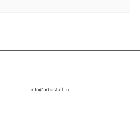
8-800-100-18-93
info@arbostuff.ru
г. Липецк, ул. Стаханова 8а.