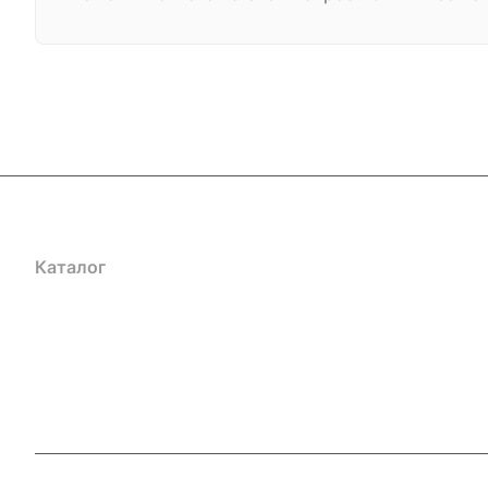
Каталог
Акции
Бренды
Услуги
Блог
Условия оплаты
Ус
Гарантия на товар
Документы
Оферта