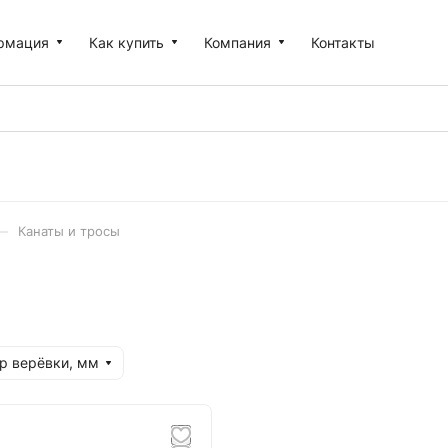
рмация
Как купить
Компания
Контакты
–
Канаты и тросы
р верёвки, мм