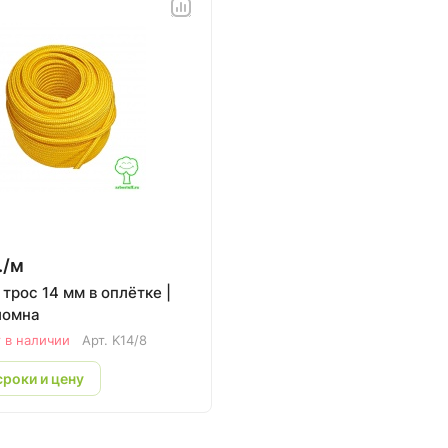
./
м
трос 14 мм в оплётке |
ломна
 в наличии
Арт.
K14/8
сроки и цену