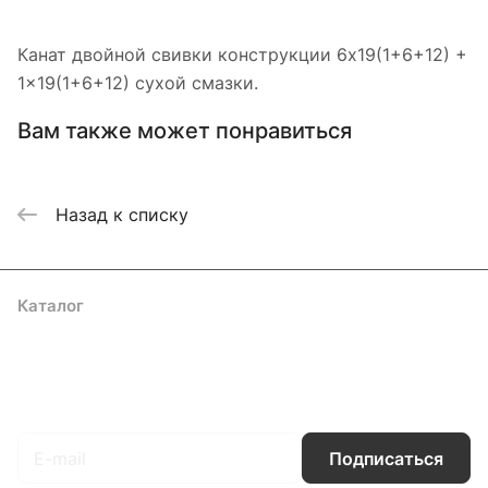
Канат двойной свивки конструкции 6x19(1+6+12) +
1x19(1+6+12) сухой смазки.
Вам также может понравиться
Назад к списку
Каталог
Акции
Бренды
Услуги
Блог
Условия оплаты
Условия доставки
Контакты
Магазины
Гарантия на товар
Документы
Оферта
Подписаться
на новости и акции
Подписаться