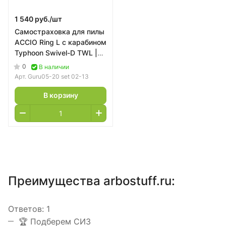
1 540 руб./
шт
Самостраховка для пилы
ACCIO Ring L с карабином
Typhoon Swivel-D TWL |
GURU
0
В наличии
Арт.
Guru05-20 set 02-13
В корзину
Преимущества arbostuff.ru:
Ответов:
1
️🏆 Подберем СИЗ