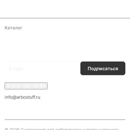
Каталог
Акции
Бренды
Услуги
Блог
Условия оплаты
Условия доставки
Контакты
Магазины
Гарантия на товар
Документы
Оферта
Подписаться
на новости и акции
Подписаться
8-800-100-18-93
info@arbostuff.ru
г. Липецк, ул. Стаханова 8а.
© 2026 Снаряжение для арбористики и промышленного