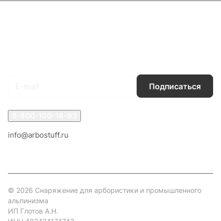
Каталог
Акции
Бренды
Услуги
Блог
Условия оплаты
Условия доставки
Контакты
Магазины
Гарантия на товар
Документы
Оферта
Подписаться
на новости и акции
Подписаться
8-800-100-18-93
info@arbostuff.ru
г. Липецк, ул. Стаханова 8а.
© 2026 Снаряжение для арбористики и промышленного
альпинизма
ИП Глотов А.Н.