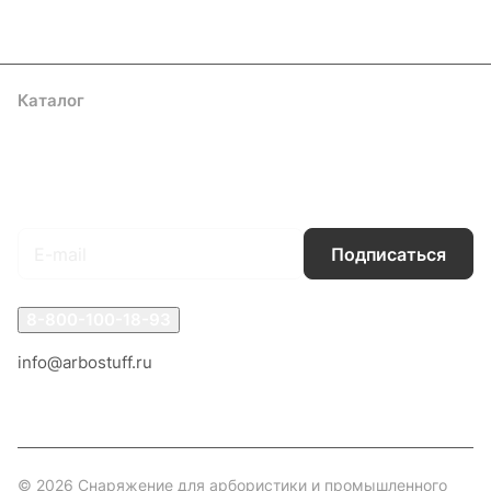
Каталог
Акции
Бренды
Услуги
Блог
Условия оплаты
Условия доставки
Контакты
Магазины
Гарантия на товар
Документы
Оферта
Подписаться
на новости и акции
Подписаться
8-800-100-18-93
info@arbostuff.ru
г. Липецк, ул. Стаханова 8а.
© 2026 Снаряжение для арбористики и промышленного