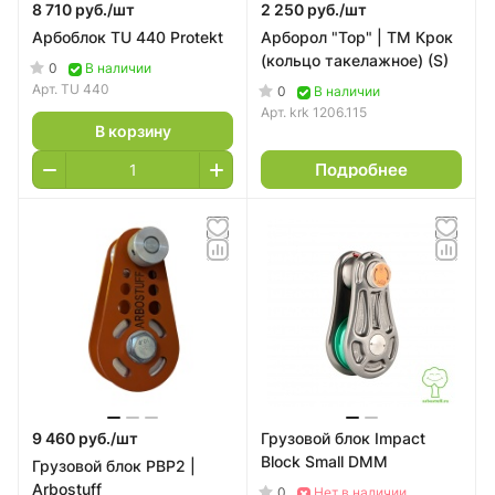
8 710 руб./
шт
2 250 руб./
шт
Арбоблок TU 440 Protekt
Арборол "Тор" | ТМ Крок
(кольцо такелажное) (S)
0
В наличии
Арт.
TU 440
0
В наличии
Арт.
krk 1206.115
В корзину
Подробнее
9 460 руб./
шт
Грузовой блок Impact
Block Small DMM
Грузовой блок РВР2 |
Arbostuff
0
Нет в наличии