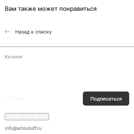
Вам также может понравиться
Назад к списку
Каталог
Акции
Бренды
Услуги
Блог
Условия оплаты
Условия доставки
Контакты
Магазины
Гарантия на товар
Документы
Оферта
Подписаться
на новости и акции
Подписаться
8-800-100-18-93
info@arbostuff.ru