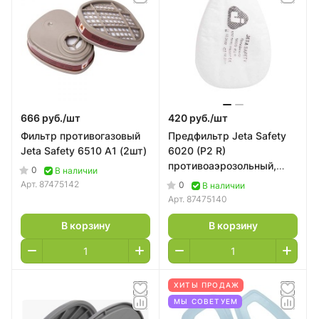
666 руб./
шт
420 руб./
шт
Фильтр противогазовый
Предфильтр Jeta Safety
Jeta Safety 6510 А1 (2шт)
6020 (P2 R)
противоаэрозольный,
0
В наличии
(4шт)
Арт.
87475142
0
В наличии
Арт.
87475140
В корзину
В корзину
ХИТЫ ПРОДАЖ
МЫ СОВЕТУЕМ