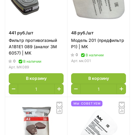
441 руб./
шт
48 руб./
шт
Фильтр противогазный
Модель 201 (предфильтр
А1В1Е1 089 (аналог 3М
Р1) | МК
6057) | МК
0
В наличии
Арт.
мк.001
0
В наличии
Арт.
МК089
В корзину
В корзину
МЫ СОВЕТУЕМ