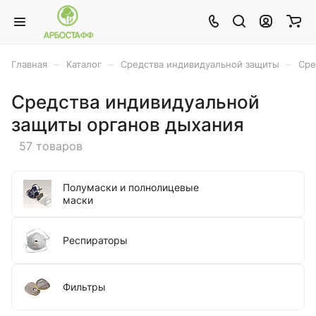
–
–
–
Главная
Каталог
Средства индивидуальной защиты
Сре
Средства индивидуальной
защиты органов дыхания
57 товаров
Полумаски и полнолицевые
маски
Респираторы
Фильтры