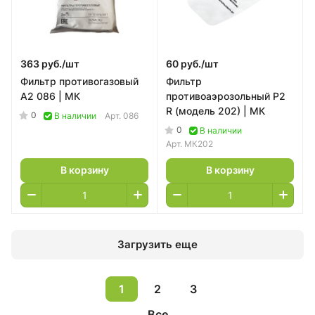
363 руб./
шт
60 руб./
шт
Фильтр противогазовый
Фильтр
А2 086 | МК
противоаэрозольный P2
R (модель 202) | МК
0
В наличии
Арт.
086
0
В наличии
Арт.
МК202
В корзину
В корзину
Загрузить еще
1
2
3
Все