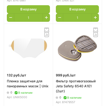
Арт.
87475861
Арт.
UNIX 521
В корзину
В корзину
132 руб./
шт
999 руб./
шт
Пленка защитная для
Фильтр противогазовый
панорамных масок | Unix
Jeta Safety 6540 А1E1
(2шт)
0
В наличии
Арт.
UNIX5000
0
В наличии
Арт.
87479557