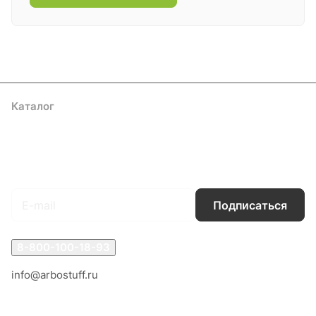
Каталог
Акции
Бренды
Услуги
Блог
Условия оплаты
Условия доставки
Контакты
Магазины
Гарантия на товар
Документы
Оферта
Подписаться
на новости и акции
Подписаться
8-800-100-18-93
info@arbostuff.ru
г. Липецк, ул. Стаханова 8а.