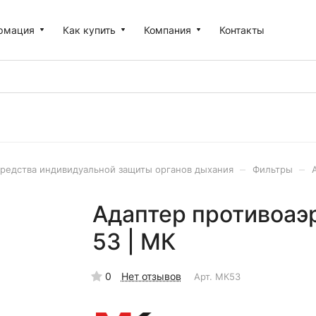
рмация
Как купить
Компания
Контакты
–
–
редства индивидуальной защиты органов дыхания
Фильтры
Адаптер противоаэ
53 | МК
0
Нет отзывов
Арт.
МК53