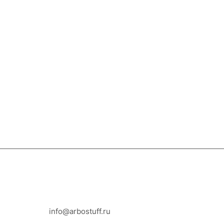
8-800-100-18-93
info@arbostuff.ru