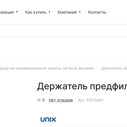
рмация
Как купить
Компания
Контакты
–
редства индивидуальной защиты органов дыхания
Держатель пр
Держатель предфиль
0
Нет отзывов
Арт.
87475861