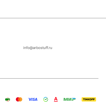
8-800-100-18-93
info@arbostuff.ru
г. Липецк, ул. Стаханова 8а.