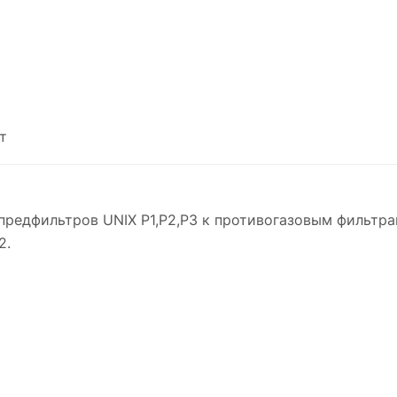
т
едфильтров UNIX P1,P2,P3 к противогазовым фильтрам 
2.