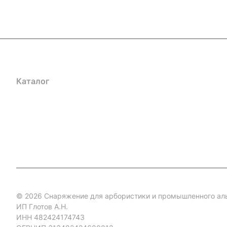
Каталог
Акции
Бренды
Услуги
Блог
Условия оплаты
Ус
Гарантия на товар
Документы
Оферта
© 2026 Снаряжение для арбористики и промышленного ал
ИП Глотов А.Н.
ИНН 482424174743