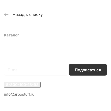
Назад к списку
Каталог
Акции
Бренды
Услуги
Блог
Условия оплаты
Условия доставки
Контакты
Магазины
Гарантия на товар
Документы
Оферта
Подписаться
на новости и акции
Подписаться
8-800-100-18-93
info@arbostuff.ru
г. Липецк, ул. Стаханова 8а.