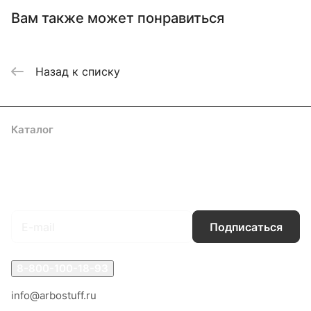
Вам также может понравиться
Назад к списку
Каталог
Акции
Бренды
Услуги
Блог
Условия оплаты
Условия доставки
Контакты
Магазины
Гарантия на товар
Документы
Оферта
Подписаться
на новости и акции
Подписаться
8-800-100-18-93
info@arbostuff.ru