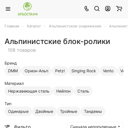
–
–
–
Главная
Каталог
Альпинистское снаряжение
Альпинис
Альпинистские блок-ролики
108 товаров
Бренд
DMM
Орион-Альп
Petzl
Singing Rock
Vento
Vert
Материал
Нержавеющая сталь
Нейлон
Сталь
Тип
Одинарые
Двойные
Тройные
Тандемы
Фильтр
Сначала непопулярные