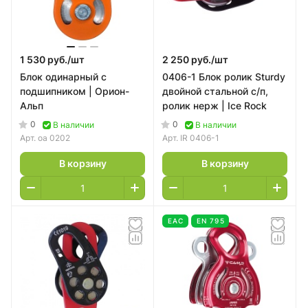
1 530 руб./
шт
2 250 руб./
шт
Блок одинарный с
0406-1 Блок ролик Sturdy
подшипником | Орион-
двойной стальной с/п,
Альп
ролик нерж | Ice Rock
0
0
В наличии
В наличии
Арт.
oa 0202
Арт.
IR 0406-1
В корзину
В корзину
EAC
EN 795