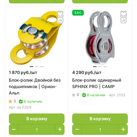
EAC
1 870 руб./
шт
4 290 руб./
шт
Блок-ролик Двойной без
Блок-ролик одинарный
подшипников | Орион-
SPHINX PRO | CAMP
Альп
0
В наличии
Арт.
2153
3
В наличии
Арт.
оа 0204
В корзину
В корзину