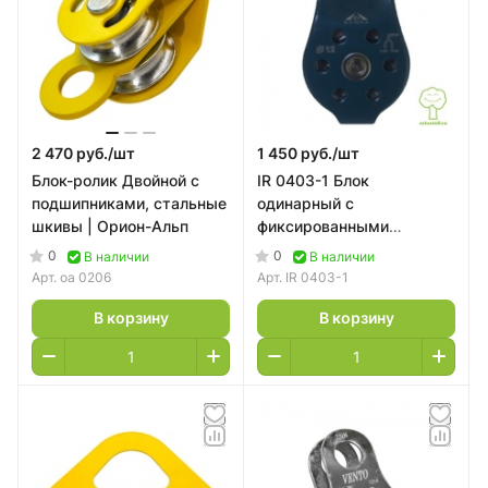
2 470 руб./
шт
1 450 руб./
шт
Блок-ролик Двойной с
IR 0403-1 Блок
подшипниками, стальные
одинарный с
шкивы | Орион-Альп
фиксированными
щечками с подшипником
0
0
В наличии
В наличии
| Ice Rock
Арт.
оа 0206
Арт.
IR 0403-1
В корзину
В корзину