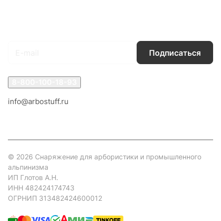
Гарантия на товар
Документы
Оферта
Подписаться
на новости и акции
Подписаться
8-800-100-18-93
info@arbostuff.ru
г. Липецк, ул. Стаханова 8а.
© 2026 Снаряжение для арбористики и промышленного
альпинизма
ИП Глотов А.Н.
ИНН 482424174743
ОГРНИП 313482424600012