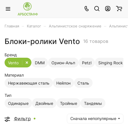
–
–
–
Главная
Каталог
Альпинистское снаряжение
Альпинис
Блоки-ролики Vento
16 товаров
Бренд
Vento
DMM
Орион-Альп
Petzl
Singing Rock
Материал
Нержавеющая сталь
Нейлон
Сталь
Тип
Одинарые
Двойные
Тройные
Тандемы
Фильтр
Сначала непопулярные