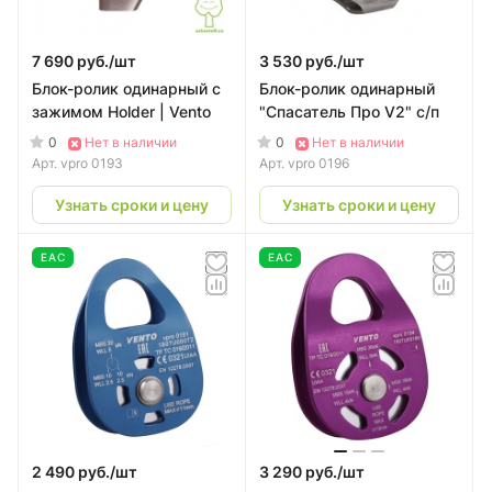
7 690 руб./
шт
3 530 руб./
шт
Блок-ролик одинарный с
Блок-ролик одинарный
зажимом Holder | Vento
"Спасатель Про V2" с/п
0
0
Нет в наличии
Нет в наличии
Арт.
vpro 0193
Арт.
vpro 0196
Узнать сроки и цену
Узнать сроки и цену
EAC
EAC
2 490 руб./
шт
3 290 руб./
шт