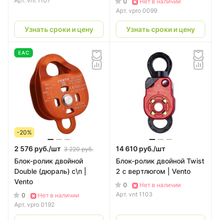
Арт.
vnt 1107
0
Нет в наличии
Арт.
vpro 0099
Узнать сроки и цену
Узнать сроки и цену
EAC
-20%
2 576 руб./
шт
14 610 руб./
шт
3 220 руб.
Блок-ролик двойной
Блок-ролик двойной Twist
Double (дюраль) с\п |
2 с вертлюгом | Vento
Vento
0
Нет в наличии
Арт.
vnt 1103
0
Нет в наличии
Арт.
vpro 0192