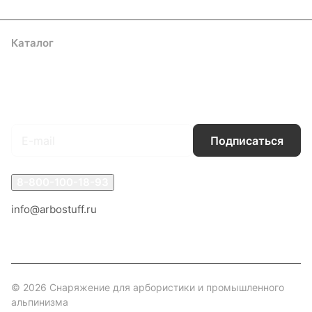
Каталог
Акции
Бренды
Услуги
Блог
Условия оплаты
Условия доставки
Контакты
Магазины
Гарантия на товар
Документы
Оферта
Подписаться
на новости и акции
Подписаться
8-800-100-18-93
info@arbostuff.ru
г. Липецк, ул. Стаханова 8а.
© 2026 Снаряжение для арбористики и промышленного
альпинизма