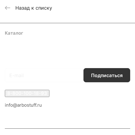
Назад к списку
Каталог
Акции
Бренды
Услуги
Блог
Условия оплаты
Условия доставки
Контакты
Магазины
Гарантия на товар
Документы
Оферта
Подписаться
на новости и акции
Подписаться
8-800-100-18-93
info@arbostuff.ru
г. Липецк, ул. Стаханова 8а.