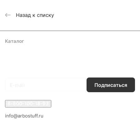
Назад к списку
Каталог
Акции
Бренды
Услуги
Блог
Условия оплаты
Условия доставки
Контакты
Магазины
Гарантия на товар
Документы
Оферта
Подписаться
на новости и акции
Подписаться
8-800-100-18-93
info@arbostuff.ru
г. Липецк, ул. Стаханова 8а.