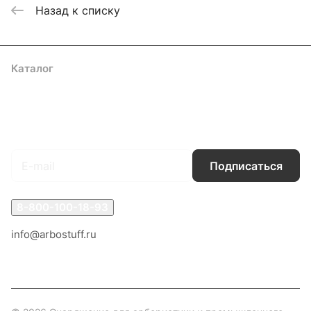
Назад к списку
Каталог
Акции
Бренды
Услуги
Блог
Условия оплаты
Условия доставки
Контакты
Магазины
Гарантия на товар
Документы
Оферта
Подписаться
на новости и акции
Подписаться
8-800-100-18-93
info@arbostuff.ru
г. Липецк, ул. Стаханова 8а.