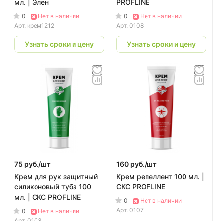
мл. | Элен
PROFLINE
0
0
Нет в наличии
Нет в наличии
Арт.
крем1212
Арт.
0108
Узнать сроки и цену
Узнать сроки и цену
75 руб./
шт
160 руб./
шт
Крем для рук защитный
Крем репеллент 100 мл. |
силиконовый туба 100
CКС PROFLINE
мл. | CКС PROFLINE
0
Нет в наличии
Арт.
0107
0
Нет в наличии
Арт.
0103