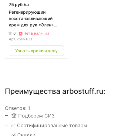
75 руб./
шт
Регенерирующий
восстанавливающий
крем для рук «Элен»
туба 100мл
0
Нет в наличии
Арт.
крем103
Узнать сроки и цену
Преимущества arbostuff.ru:
Ответов:
1
️🏆 Подберем СИЗ
✅ Сертифицированные товары
💰 Скидки