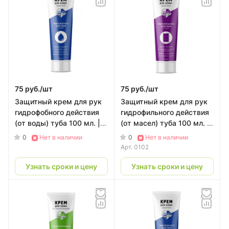
75 руб./
шт
75 руб./
шт
Защитный крем для рук
Защитный крем для рук
гидрофобного действия
гидрофильного действия
(от воды) туба 100 мл. |
(от масел) туба 100 мл. |
CКС PROFLINE
CКС PROFLINE
0
0
Нет в наличии
Нет в наличии
Арт.
0102
Узнать сроки и цену
Узнать сроки и цену