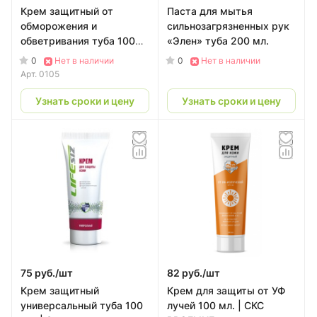
Крем защитный от
Паста для мытья
обморожения и
сильнозагрязненных рук
обветривания туба 100
«Элен» туба 200 мл.
мл. | CКС PROFLINE
0
0
Нет в наличии
Нет в наличии
Арт.
0105
Узнать сроки и цену
Узнать сроки и цену
75 руб./
шт
82 руб./
шт
Крем защитный
Крем для защиты от УФ
универсальный туба 100
лучей 100 мл. | CКС