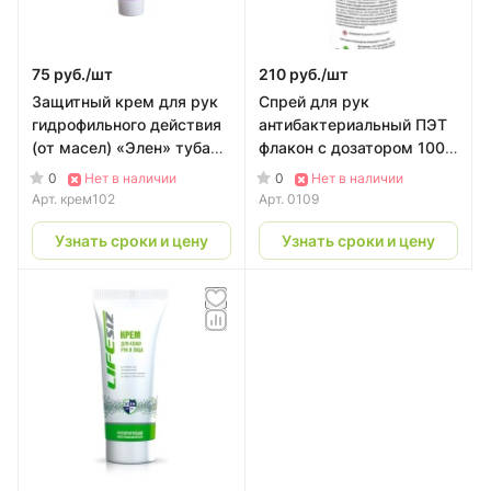
75 руб./
шт
210 руб./
шт
Защитный крем для рук
Спрей для рук
гидрофильного действия
антибактериальный ПЭТ
(от масел) «Элен» туба
флакон с дозатором 100
100 мл.
мл | CКС PROFLINE
0
0
Нет в наличии
Нет в наличии
Арт.
крем102
Арт.
0109
Узнать сроки и цену
Узнать сроки и цену