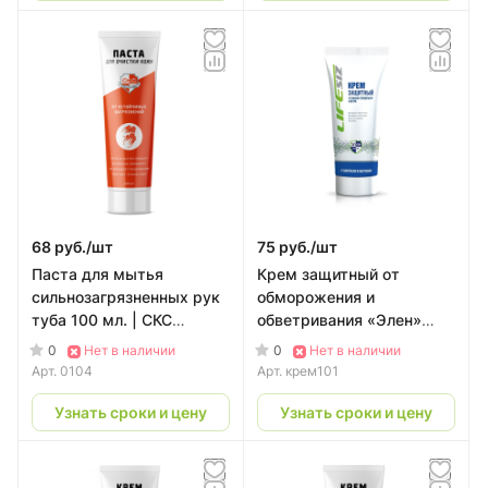
68 руб./
шт
75 руб./
шт
Паста для мытья
Крем защитный от
сильнозагрязненных рук
обморожения и
туба 100 мл. | CКС
обветривания «Элен»
PROFLINE
туба 100 мл.
0
0
Нет в наличии
Нет в наличии
Арт.
0104
Арт.
крем101
Узнать сроки и цену
Узнать сроки и цену