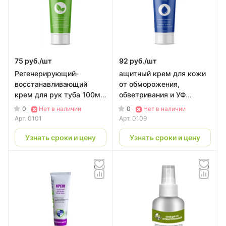
75 руб./
шт
92 руб./
шт
Регенерирующий-
ащитный крем для кожи
восстанавливающий
от обморожения,
крем для рук туба 100мл.
обветривания и УФ
| CКС PROFLINE
излучений 100мл. | CКС
0
0
Нет в наличии
Нет в наличии
PROFLINE
Арт.
0101
Арт.
0109
Узнать сроки и цену
Узнать сроки и цену