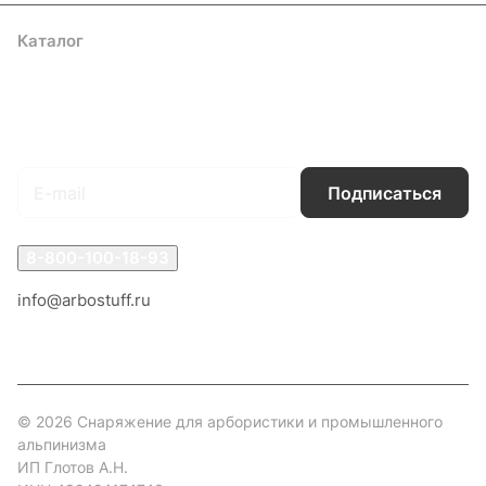
Каталог
Акции
Бренды
Услуги
Блог
Условия оплаты
Условия доставки
Контакты
Магазины
Гарантия на товар
Документы
Оферта
Подписаться
на новости и акции
Подписаться
8-800-100-18-93
info@arbostuff.ru
г. Липецк, ул. Стаханова 8а.
© 2026 Снаряжение для арбористики и промышленного
альпинизма
ИП Глотов А.Н.