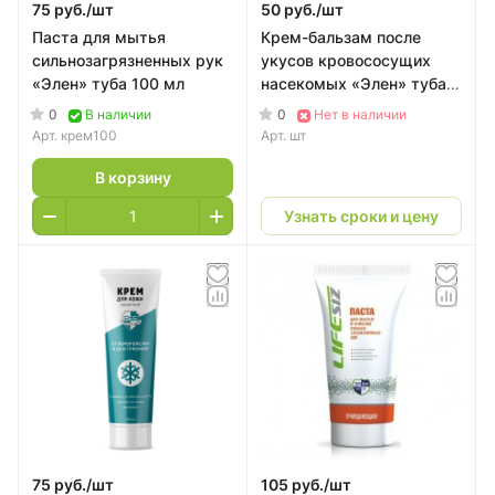
75 руб./
шт
50 руб./
шт
Паста для мытья
Крем-бальзам после
сильнозагрязненных рук
укусов кровососущих
«Элен» туба 100 мл
насекомых «Элен» туба
100 мл
0
0
В наличии
Нет в наличии
Арт.
крем100
Арт.
шт
В корзину
Узнать сроки и цену
75 руб./
шт
105 руб./
шт