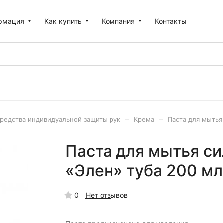
рмация
Как купить
Компания
Контакты
–
–
редства индивидуальной защиты рук
Крема
Паста для мытья
Паста для мытья с
«Элен» туба 200 мл
0
Нет отзывов