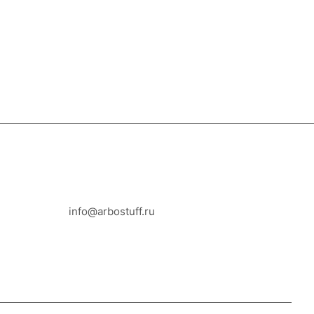
8-800-100-18-93
info@arbostuff.ru
г. Липецк, ул. Стаханова 8а.