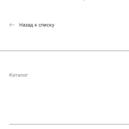
Назад к списку
Каталог
Акции
Бренды
Услуги
Блог
Условия оплаты
Ус
Гарантия на товар
Документы
Оферта