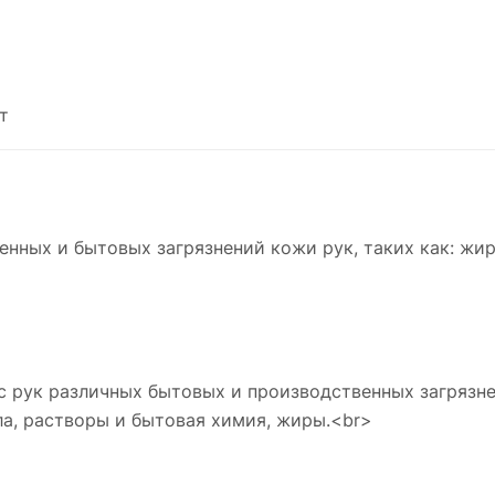
растительного происхождения. (Сейчас в
основном в такого рода пастах применяют
полимерные абразивные гранулы). Очищаю
паста "Элен" не содержит в своем составе
т
острых и твердых абразивных гранул и имее
приятный свежий аромат. Средство для очис
рук от сильных загрязнений полностью
распадается естественным путем и не вызы
раздражение на коже.
Способ применения
ных и бытовых загрязнений кожи рук, таких как: жир
Небольшое количество очищающей пасты
нанести на грязные руки и тщательнейшим
образом растереть, после чего смыть прото
водой. При необходимости процедуру повто
еще раз. После использования пасты
рекомендовано воспользоваться
ук различных бытовых и производственных загрязнен
регенерирующим - восстанавливающим кре
а, растворы и бытовая химия, жиры.<br>
для рук «Элен».