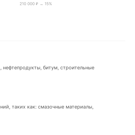
210 000 ₽ → 15%
щая
т
тки
вает
, нефтепродукты, битум, строительные
чной
рить
ий, таких как: смазочные материалы,
мом