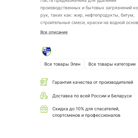
Паста предназначена для удаления
производственных и бытовых загрязнений к
рук, таких как: жир, нефтепродукты, битум,
строительные смеси, краски на водной основ
др.
Область применения
Все описание
Очищающая паста предназначена для удален
рук различных бытовых и производственных
загрязнений, таких как: смазочные материал
нефтепродукты, химические смеси, машинн
Все товары Элен
Все товары категории
масла, растворы и бытовая химия, жиры.
Свойства
Гарантия качества от производителей
Паста для мытья и очистки сильнозагрязнен
Доставка по всей России и Беларуси
рук "Элен" быстро и качественно очистит ко
рук от различного рода загрязнений с помо
Скидка до 10% для спасателей,
новой специальной формулы, включающей
спортсменов и профессионалов
сбалансированное количество передовых
поверхностно-активных веществ (ПАВ) и
древесной муки - мягкого абразива