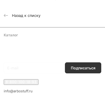
Назад к списку
Каталог
Акции
Бренды
Услуги
Блог
Условия оплаты
Условия доставки
Контакты
Магазины
Гарантия на товар
Документы
Оферта
Подписаться
на новости и акции
Подписаться
8-800-100-18-93
info@arbostuff.ru
г. Липецк, ул. Стаханова 8а.