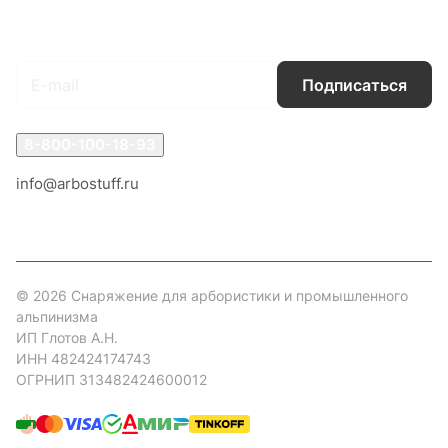
Подписаться
на новости и акции
Подписаться
8-800-100-18-93
info@arbostuff.ru
г. Липецк, ул. Стаханова 8а.
© 2026 Снаряжение для арбористики и промышленного
альпинизма
ИП Глотов А.Н.
ИНН 482424174743
ОГРНИП 313482424600012