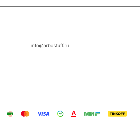
8-800-100-18-93
info@arbostuff.ru
г. Липецк, ул. Стаханова 8а.