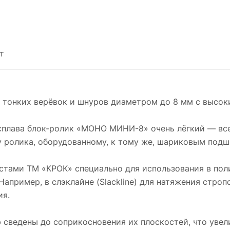
т
тонких верёвок и шнуров диаметром до 8 мм с высок
сплава блок-ролик «МОНО МИНИ-8» очень лёгкий — все
 ролика, оборудованному, к тому же, шариковым подш
тами ТМ «КРОК» специально для использования в поли
пример, в слэклайне (Slackline) для натяжения стропо
ия.
сведены до соприкосновения их плоскостей, что уве