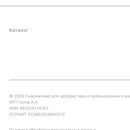
Каталог
Акции
Бренды
Услуги
Блог
Условия оплаты
Ус
Гарантия на товар
Документы
Оферта
© 2026 Снаряжение для арбористики и промышленного ал
ИП Глотов А.Н.
ИНН 482424174743
ОГРНИП 313482424600012
Политика обработки персональных данных