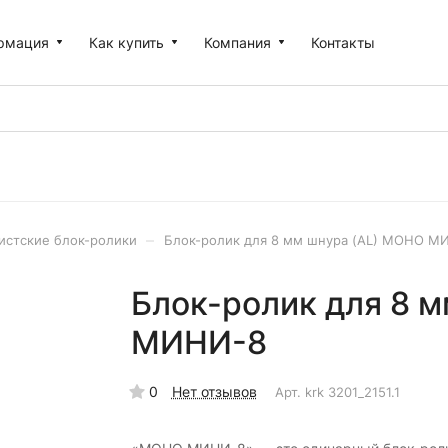
рмация
Как купить
Компания
Контакты
–
истские блок-ролики
Блок-ролик для 8 мм шнура (AL) МОНО М
Блок-ролик для 8 
МИНИ-8
0
Нет отзывов
Арт.
krk 3201_2151.1