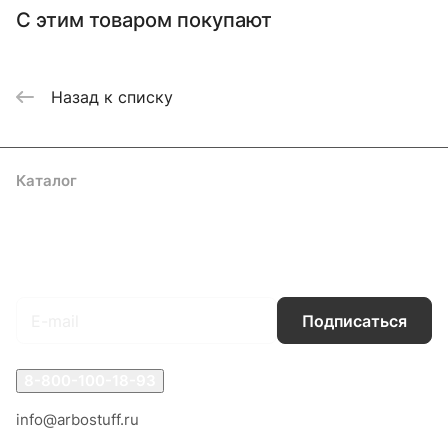
С этим товаром покупают
Назад к списку
Каталог
Акции
Бренды
Услуги
Блог
Условия оплаты
Условия доставки
Контакты
Магазины
Гарантия на товар
Документы
Оферта
Подписаться
на новости и акции
Подписаться
8-800-100-18-93
info@arbostuff.ru