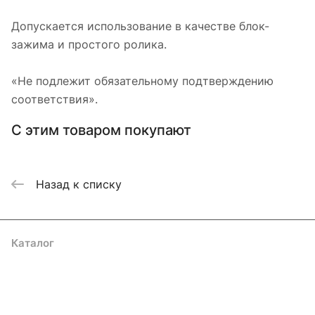
Допускается использование в качестве блок-
зажима и простого ролика.
«Не подлежит обязательному подтверждению
соответствия».
С этим товаром покупают
Назад к списку
Каталог
Акции
Бренды
Услуги
Блог
Условия оплаты
Условия доставки
Контакты
Магазины
Гарантия на товар
Документы
Оферта
Подписаться
на новости и акции