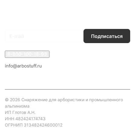
Гарантия на товар
Документы
Оферта
Подписаться
на новости и акции
Подписаться
8-800-100-18-93
info@arbostuff.ru
г. Липецк, ул. Стаханова 8а.
© 2026 Снаряжение для арбористики и промышленного
альпинизма
ИП Глотов А.Н.
ИНН 482424174743
ОГРНИП 313482424600012