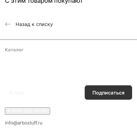
С этим товаром покупают
Назад к списку
Каталог
Акции
Бренды
Услуги
Блог
Условия оплаты
Условия доставки
Контакты
Магазины
Гарантия на товар
Документы
Оферта
Подписаться
на новости и акции
Подписаться
8-800-100-18-93
info@arbostuff.ru
г. Липецк, ул. Стаханова 8а.