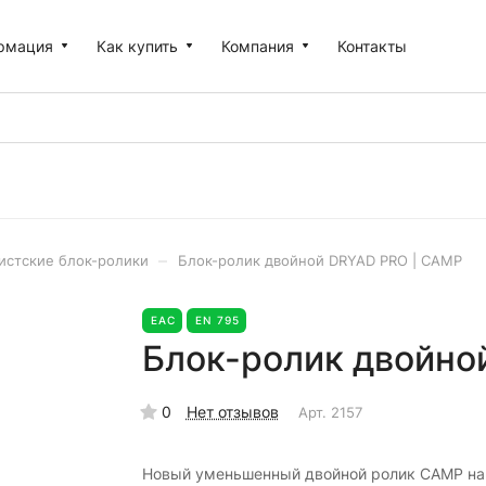
рмация
Как купить
Компания
Контакты
–
истские блок-ролики
Блок-ролик двойной DRYAD PRO | CAMP
EAC
EN 795
Блок-ролик двойно
0
Нет отзывов
Арт.
2157
Новый уменьшенный двойной ролик CAMP на