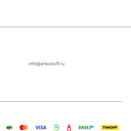
8-800-100-18-93
info@arbostuff.ru
г. Липецк, ул. Стаханова 8а.