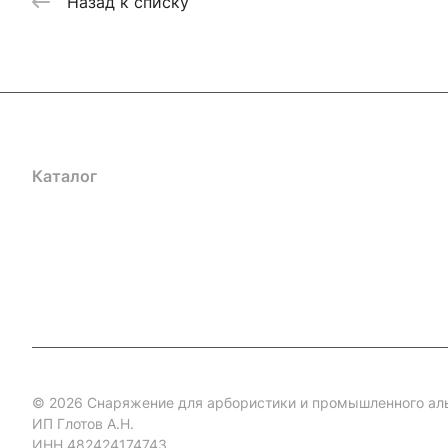
Назад к списку
Каталог
Акции
Бренды
Услуги
Блог
Условия оплаты
Ус
Гарантия на товар
Документы
Оферта
© 2026 Снаряжение для арбористики и промышленного ал
ИП Глотов А.Н.
ИНН 482424174743