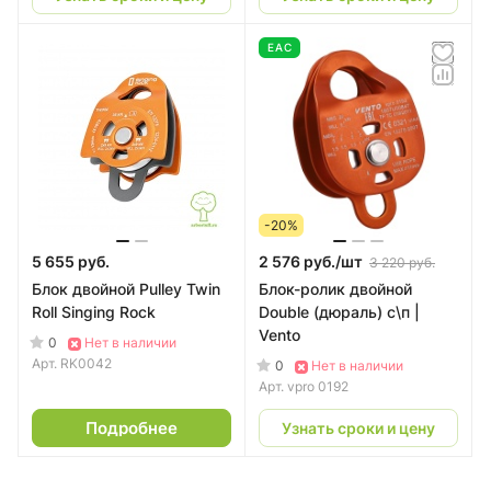
EAC
-20%
5 655 руб.
2 576 руб./
шт
3 220 руб.
Блок двойной Pulley Twin
Блок-ролик двойной
Roll Singing Rock
Double (дюраль) с\п |
Vento
0
Нет в наличии
Арт.
RK0042
0
Нет в наличии
Арт.
vpro 0192
Подробнее
Узнать сроки и цену