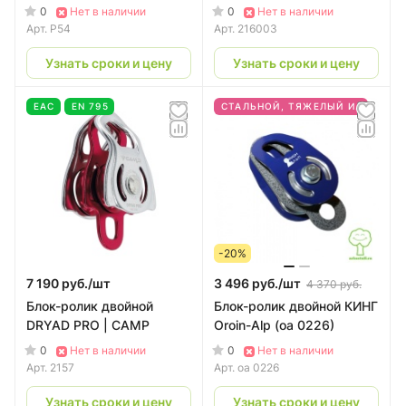
0
0
Нет в наличии
Нет в наличии
Арт.
P54
Арт.
216003
Узнать сроки и цену
Узнать сроки и цену
EAC
EN 795
СТАЛЬНОЙ, ТЯЖЕЛЫЙ И НАДЕЖНЫЙ!
-20%
7 190 руб./
шт
3 496 руб./
шт
4 370 руб.
Блок-ролик двойной
Блок-ролик двойной КИНГ
DRYAD PRO | CAMP
Oroin-Alp (оа 0226)
0
0
Нет в наличии
Нет в наличии
Арт.
2157
Арт.
оа 0226
Узнать сроки и цену
Узнать сроки и цену