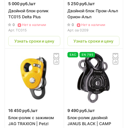
5 000 руб./
шт
5 250 руб./
шт
Двойной блок-ролик
Двойной блок Пром-Альп
TC015 Delta Plus
Орион-Альп
0
0
Нет в наличии
Нет в наличии
Арт.
TC015
Арт.
оа 0209
Узнать сроки и цену
Узнать сроки и цену
EAC
EN 795
16 450 руб./
шт
9 490 руб./
шт
Блок-ролик с зажимом
Блок-ролик двойной
JAG TRAXION | Petzl
JANUS BLACK | CAMP