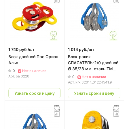
1 740 руб./
шт
1 014 руб./
шт
Блок двойной Про Орион-
Блок-ролик
Альп
СПАСАТЕЛЬ-2/0 двойной
Ø 35/28 мм. сталь ТМ
0
Нет в наличии
КРОК
Арт.
оа 0220
0
Нет в наличии
Арт.
krk 32011_01224541.9
Узнать сроки и цену
Узнать сроки и цену