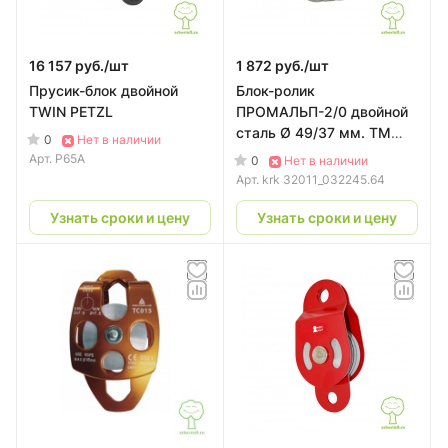
16 157 руб./
шт
1 872 руб./
шт
Прусик-блок двойной
Блок-ролик
TWIN PETZL
ПРОМАЛЬП-2/0 двойной
сталь Ø 49/37 мм. ТМ
0
Нет в наличии
КРОК
Арт.
P65A
0
Нет в наличии
Арт.
krk 32011_032245.64
Узнать сроки и цену
Узнать сроки и цену