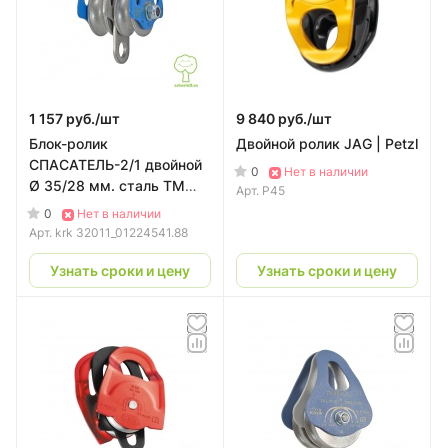
1 157 руб./
шт
9 840 руб./
шт
Блок-ролик
Двойной ролик JAG | Petzl
СПАСАТЕЛЬ-2/1 двойной
0
Нет в наличии
Ø 35/28 мм. сталь ТМ
Арт.
P45
КРОК
0
Нет в наличии
Арт.
krk 32011_01224541.88
Узнать сроки и цену
Узнать сроки и цену