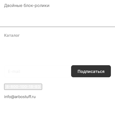
Двойные блок-ролики
Каталог
Акции
Бренды
Услуги
Блог
Условия оплаты
Условия доставки
Контакты
Магазины
Гарантия на товар
Документы
Оферта
Подписаться
на новости и акции
Подписаться
8-800-100-18-93
info@arbostuff.ru
г. Липецк, ул. Стаханова 8а.