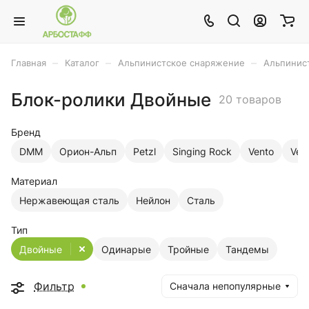
–
–
–
Главная
Каталог
Альпинистское снаряжение
Альпинис
Блок-ролики Двойные
20 товаров
Бренд
DMM
Орион-Альп
Petzl
Singing Rock
Vento
Vert
Материал
Нержавеющая сталь
Нейлон
Сталь
Тип
Двойные
Одинарые
Тройные
Тандемы
Фильтр
Сначала непопулярные