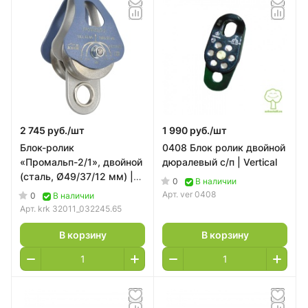
2 745 руб./
шт
1 990 руб./
шт
Блок-ролик
0408 Блок ролик двойной
«Промальп-2/1», двойной
дюралевый с/п | Vertical
(сталь, Ø49/37/12 мм) |
0
В наличии
ТМ Крок
Арт.
ver 0408
0
В наличии
Арт.
krk 32011_032245.65
В корзину
В корзину