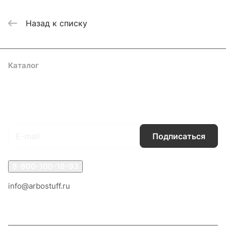
Назад к списку
Каталог
Акции
Бренды
Услуги
Блог
Условия оплаты
Условия доставки
Контакты
Магазины
Гарантия на товар
Документы
Оферта
Подписаться
на новости и акции
Подписаться
8-800-100-18-93
info@arbostuff.ru
г. Липецк, ул. Стаханова 8а.