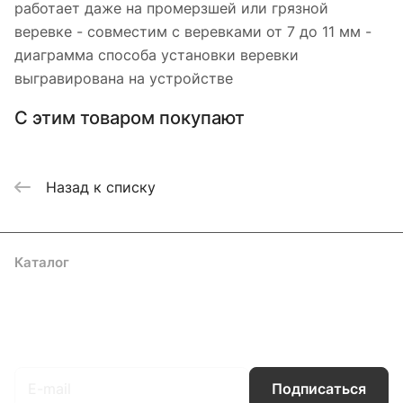
работает даже на промерзшей или грязной
веревке - совместим с веревками от 7 до 11 мм -
диаграмма способа установки веревки
выгравирована на устройстве
С этим товаром покупают
Назад к списку
Каталог
Акции
Бренды
Услуги
Блог
Условия оплаты
Условия доставки
Контакты
Магазины
Гарантия на товар
Документы
Оферта
Подписаться
на новости и акции
Подписаться