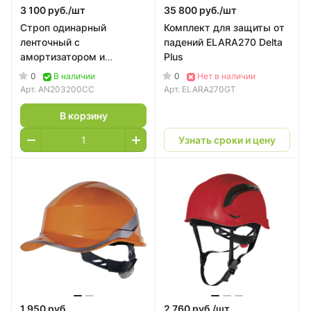
3 100 руб./
шт
35 800 руб./
шт
Строп одинарный
Комплект для защиты от
ленточный с
падений ELARA270 Delta
амортизатором и
Plus
соединителями
0
0
В наличии
Нет в наличии
AN203200CC Delta Plus
Арт.
AN203200CC
Арт.
ELARA270GT
В корзину
Узнать сроки и цену
1 950 руб.
2 760 руб./
шт