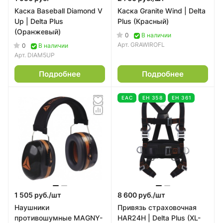
Каска Baseball Diamond V
Каска Granite Wind | Delta
Up | Delta Plus
Plus (Красный)
(Оранжевый)
0
В наличии
Арт.
GRAWIROFL
0
В наличии
Арт.
DIAM5UP
Подробнее
Подробнее
EAC
ЕН 358
ЕН 361
1 505 руб./
шт
8 600 руб./
шт
Наушники
Привязь страховочная
противошумные MAGNY-
HAR24H | Delta Plus (XL-