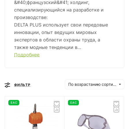
&#40;французский&#41; холдинг,
специализирующийся на разработке и
производстве:
DELTA PLUS использует свои передовые
инновации, опыт ведущих мировых
экспертов в области охраны труда, а
также модные тенденции в
профессиональной и корпоративной
Подробнее
одежде. Таким образом использование
СИЗ DELTA PLUS становится
удовольствием, а не
принуждением.&nbsp;&nbsp;<br /> <br />
По возрастанию сортировки
ФИЛЬТР
Основанная в 1977 году&nbsp;&nbsp;во
Франции, Компания DELTA PLUS сейчас
EAC
EAC
является лидером в области средств
индивидуальной защиты. В группу входит
7 заводов по производству: защитной