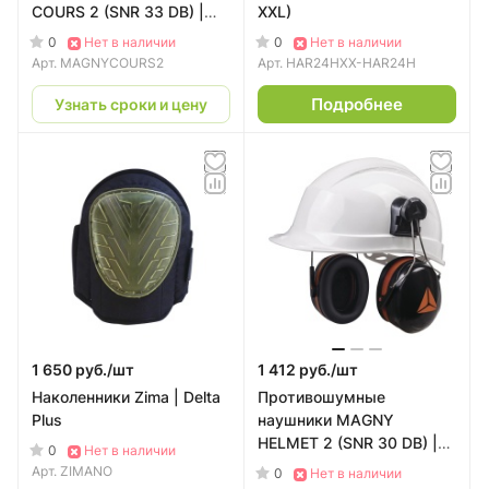
COURS 2 (SNR 33 DB) |
XXL)
Delta Plus
0
0
Нет в наличии
Нет в наличии
Арт.
MAGNYCOURS2
Арт.
HAR24HXX-HAR24H
Подробнее
Узнать сроки и цену
1 650 руб./
шт
1 412 руб./
шт
Наколенники Zima | Delta
Противошумные
Plus
наушники MAGNY
HELMET 2 (SNR 30 DB) |
0
Нет в наличии
Delta Plus
Арт.
ZIMANO
0
Нет в наличии