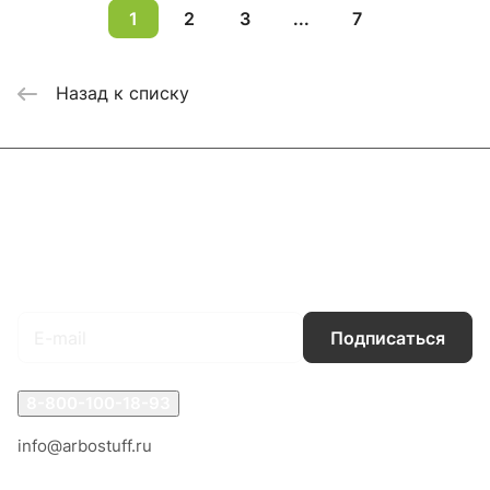
1
2
3
...
7
Назад к списку
Каталог
Акции
Бренды
Услуги
Блог
Условия оплаты
Условия доставки
Контакты
Магазины
Гарантия на товар
Документы
Оферта
Подписаться
на новости и акции
Подписаться
8-800-100-18-93
info@arbostuff.ru
г. Липецк, ул. Стаханова 8а.