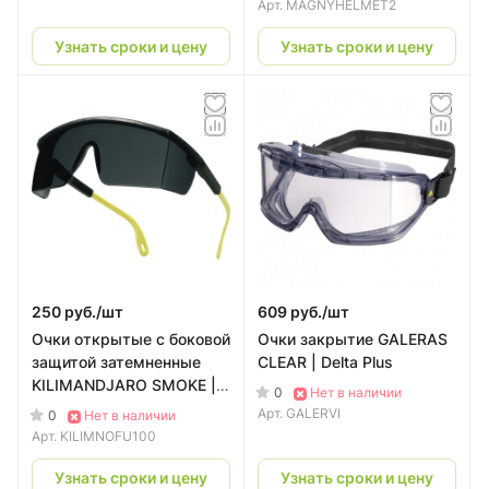
Арт.
MAGNYHELMET2
Узнать сроки и цену
Узнать сроки и цену
250 руб./
шт
609 руб./
шт
Очки открытые с боковой
Очки закрытие GALERAS
защитой затемненные
CLEAR | Delta Plus
KILIMANDJARO SMOKE |
0
Нет в наличии
Delta Plus
Арт.
GALERVI
0
Нет в наличии
Арт.
KILIMNOFU100
Узнать сроки и цену
Узнать сроки и цену