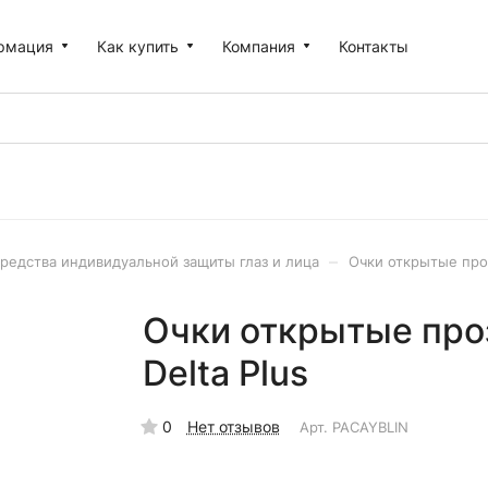
рмация
Как купить
Компания
Контакты
–
редства индивидуальной защиты глаз и лица
Очки открытые проз
Очки открытые про
Delta Plus
0
Нет отзывов
Арт.
PACAYBLIN