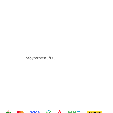
8-800-100-18-93
info@arbostuff.ru
г. Липецк, ул. Стаханова 8а.