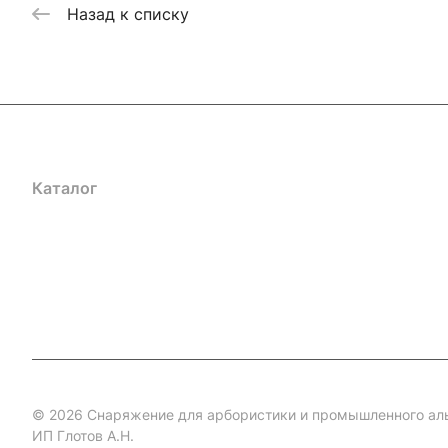
Назад к списку
Каталог
Акции
Бренды
Услуги
Блог
Условия оплаты
Ус
Гарантия на товар
Документы
Оферта
© 2026 Снаряжение для арбористики и промышленного ал
ИП Глотов А.Н.