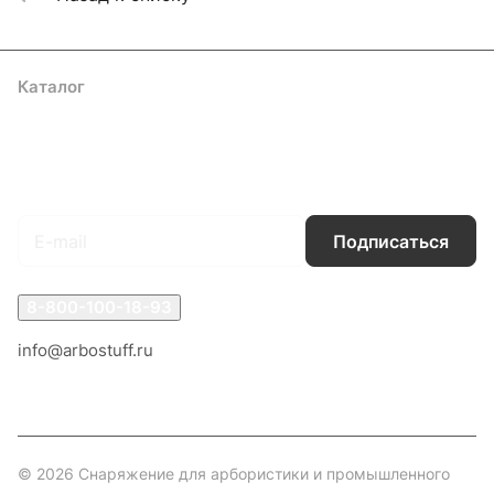
Каталог
Акции
Бренды
Услуги
Блог
Условия оплаты
Условия доставки
Контакты
Магазины
Гарантия на товар
Документы
Оферта
Подписаться
на новости и акции
Подписаться
8-800-100-18-93
info@arbostuff.ru
г. Липецк, ул. Стаханова 8а.
© 2026 Снаряжение для арбористики и промышленного