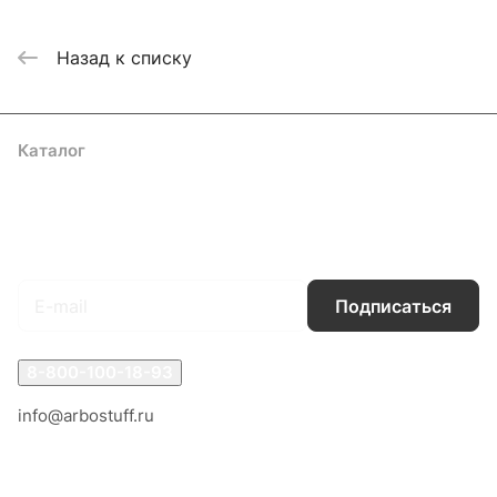
Назад к списку
Каталог
Акции
Бренды
Услуги
Блог
Условия оплаты
Условия доставки
Контакты
Магазины
Гарантия на товар
Документы
Оферта
Подписаться
на новости и акции
Подписаться
8-800-100-18-93
info@arbostuff.ru
г. Липецк, ул. Стаханова 8а.