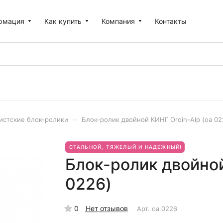
рмация
Как купить
Компания
Контакты
–
истские блок-ролики
Блок-ролик двойной КИНГ Oroin-Alp (оа 02
СТАЛЬНОЙ, ТЯЖЕЛЫЙ И НАДЕЖНЫЙ!
Блок-ролик двойной
0226)
0
Нет отзывов
Арт.
оа 0226