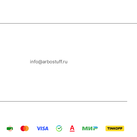
8-800-100-18-93
info@arbostuff.ru
г. Липецк, ул. Стаханова 8а.