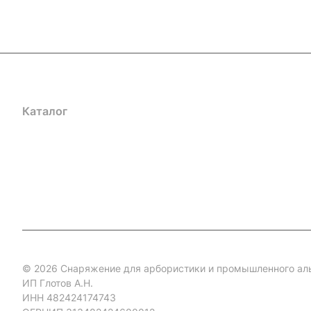
Каталог
Акции
Бренды
Услуги
Блог
Условия оплаты
Ус
Гарантия на товар
Документы
Оферта
© 2026 Снаряжение для арбористики и промышленного ал
ИП Глотов А.Н.
ИНН 482424174743