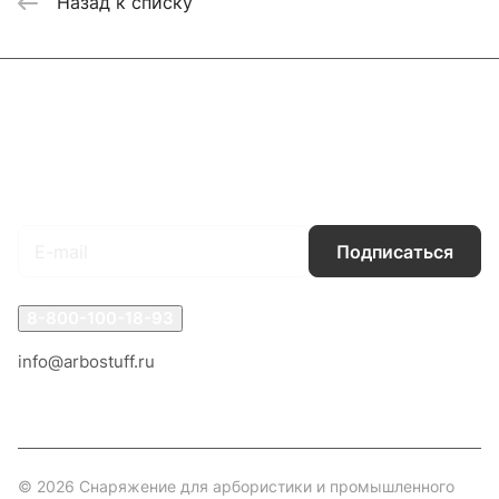
Назад к списку
Каталог
Акции
Бренды
Услуги
Блог
Условия оплаты
Условия доставки
Контакты
Магазины
Гарантия на товар
Документы
Оферта
Подписаться
на новости и акции
Подписаться
8-800-100-18-93
info@arbostuff.ru
г. Липецк, ул. Стаханова 8а.
© 2026 Снаряжение для арбористики и промышленного