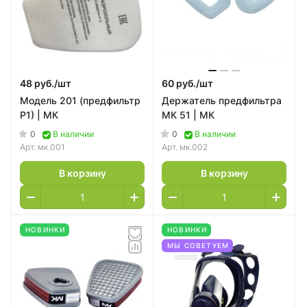
48 руб./
шт
60 руб./
шт
Модель 201 (предфильтр
Держатель предфильтра
Р1) | МК
МК 51 | МК
0
0
В наличии
В наличии
Арт.
мк.001
Арт.
мк.002
В корзину
В корзину
НОВИНКИ
НОВИНКИ
МЫ СОВЕТУЕМ