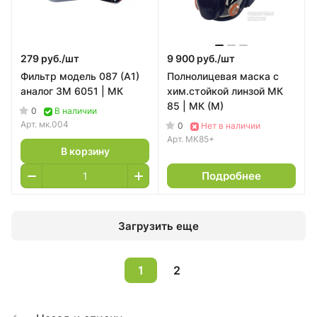
279 руб./
шт
9 900 руб./
шт
Фильтр модель 087 (А1)
Полнолицевая маска с
аналог 3М 6051 | МК
хим.стойкой линзой МК
85 | МК (M)
0
В наличии
Арт.
мк.004
0
Нет в наличии
Арт.
МК85+
В корзину
Подробнее
Загрузить еще
1
2