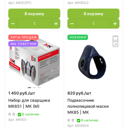
Арт.
МК612РС
Арт.
МК8502
В корзину
В корзину
ХИТЫ ПРОДАЖ
НОВИНКИ
МЫ СОВЕТУЕМ
1 450 руб./
шт
820 руб./
шт
Набор для сварщика
Подмасочник
МК651 | МК (M)
полнолицевой маски
МК85 | МК
0
В наличии
Арт.
МК651
0
В наличии
Арт.
МК8504