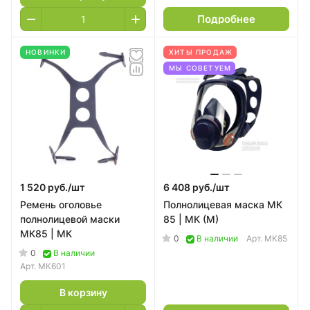
Подробнее
НОВИНКИ
ХИТЫ ПРОДАЖ
МЫ СОВЕТУЕМ
1 520 руб./
шт
6 408 руб./
шт
Ремень оголовье
Полнолицевая маска МК
полнолицевой маски
85 | МК (M)
МК85 | МК
0
В наличии
Арт.
МК85
0
В наличии
Арт.
МК601
В корзину