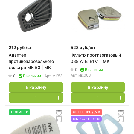
212 руб./
шт
528 руб./
шт
Адаптер
Фильтр противогазовый
противоаэрозольного
088 А1В1Е1К1 | МК
фильтра МК 53 | МК
0
В наличии
Арт.
мк.003
0
В наличии
Арт.
МК53
В корзину
В корзину
НОВИНКИ
ХИТЫ ПРОДАЖ
МЫ СОВЕТУЕМ