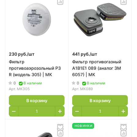
230 руб./
шт
441 руб./
шт
Фильтр
Фильтр противогазный
противоаэрозольный P3
А1В1Е1 089 (аналог 3М
R (модель 305) | МК
6057) | МК
0
0
В наличии
В наличии
Арт.
МК305
Арт.
МК089
В корзину
В корзину
НОВИНКИ