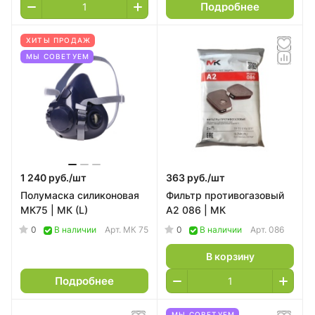
Подробнее
ХИТЫ ПРОДАЖ
МЫ СОВЕТУЕМ
1 240 руб./
шт
363 руб./
шт
Полумаска силиконовая
Фильтр противогазовый
МК75 | МК (L)
А2 086 | МК
0
0
В наличии
Арт.
МК 75
В наличии
Арт.
086
В корзину
Подробнее
МЫ СОВЕТУЕМ