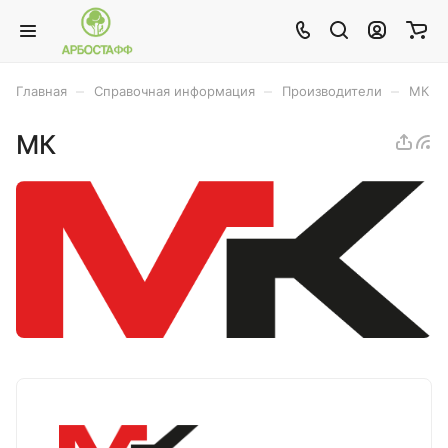
–
–
–
Главная
Справочная информация
Производители
МК
МК