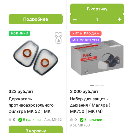
В корзину
Подробнее
НОВИНКИ
ХИТЫ ПРОДАЖ
МЫ СОВЕТУЕМ
323 руб./
шт
2 000 руб./
шт
Держатель
Набор для защиты
противоаэрозольного
дыхания ( Маляра )
фильтра МК 52 | МК
МК750 | МК (M)
0
0
В наличии
Арт.
МК52
В наличии
Арт.
МК750
В корзину