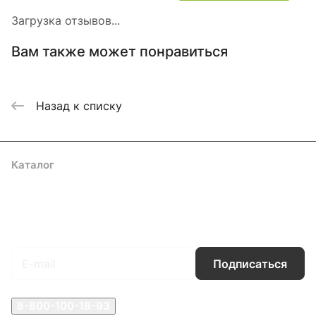
Загрузка отзывов...
Вам также может понравиться
Назад к списку
Каталог
Акции
Бренды
Услуги
Блог
Условия оплаты
Условия доставки
Контакты
Магазины
Гарантия на товар
Документы
Оферта
Подписаться
на новости и акции
Подписаться
8-800-100-18-93