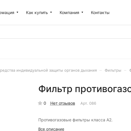
рмация
Как купить
Компания
Контакты
–
–
редства индивидуальной защиты органов дыхания
Фильтры
Фильтр противогазо
0
Нет отзывов
Арт.
086
Противогазовые фильтры класса А2.
Все описание