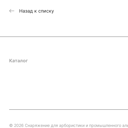
Назад к списку
Каталог
Акции
Бренды
Услуги
Блог
Условия оплаты
Ус
Гарантия на товар
Документы
Оферта
© 2026 Снаряжение для арбористики и промышленного ал