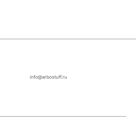
8-800-100-18-93
info@arbostuff.ru
г. Липецк, ул. Стаханова 8а.