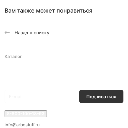
Вам также может понравиться
Назад к списку
Каталог
Акции
Бренды
Услуги
Блог
Условия оплаты
Условия доставки
Контакты
Магазины
Гарантия на товар
Документы
Оферта
Подписаться
на новости и акции
Подписаться
8-800-100-18-93
info@arbostuff.ru