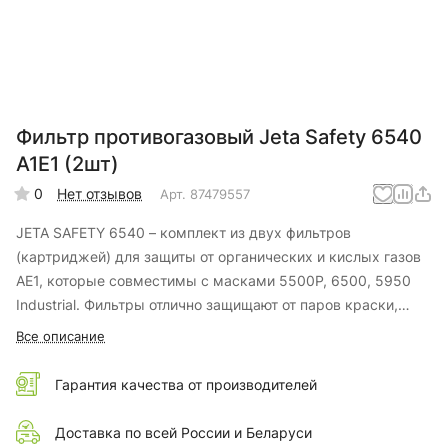
Фильтр противогазовый Jeta Safety 6540
А1E1 (2шт)
0
Нет отзывов
Арт.
87479557
JETA SAFETY 6540 – комплект из двух фильтров
(картриджей) для защиты от органических и кислых газов
AE1, которые совместимы с масками 5500P, 6500, 5950
Industrial. Фильтры отлично защищают от паров краски,
растворителей, смол, герметиков, лаков, клея, гудрона,
Все описание
бензина, муравьиной кислоты, а также от сероводорода и
углекислого газа. Применяются в металлургии, при
Гарантия качества от производителей
производстве пластмасс, в процессе отбеливания,
обеззараживания, а также в химической и
Доставка по всей России и Беларуси