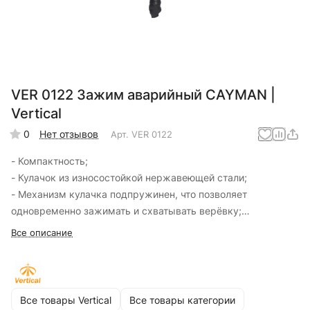
VER 0122 Зажим аварийный CAYMAN |
Vertical
0
Нет отзывов
Арт.
VER 0122
- Компактность;
- Кулачок из износостойкой нержавеющей стали;
- Механизм кулачка подпружинен, что позволяет
одновременно зажимать и схватывать верёвку;
- Допустимый диаметр верёвок, мм – 8-13;
Все описание
- Максимальная нагрузка на кулачок, кН - 4
Материал изготовления:
- Кулачок – Нержавеющая сталь;
- Щёчки – Алюминиевый сплав;
Все товары Vertical
Все товары категории