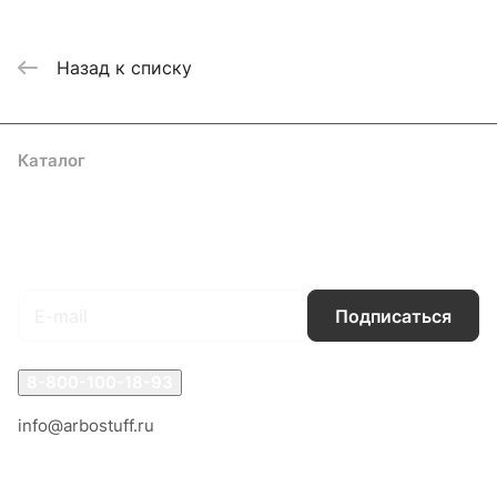
Назад к списку
Каталог
Акции
Бренды
Услуги
Блог
Условия оплаты
Условия доставки
Контакты
Магазины
Гарантия на товар
Документы
Оферта
Подписаться
на новости и акции
Подписаться
8-800-100-18-93
info@arbostuff.ru
г. Липецк, ул. Стаханова 8а.