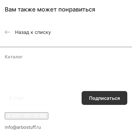
Вам также может понравиться
Назад к списку
Каталог
Акции
Бренды
Услуги
Блог
Условия оплаты
Условия доставки
Контакты
Магазины
Гарантия на товар
Документы
Оферта
Подписаться
на новости и акции
Подписаться
8-800-100-18-93
info@arbostuff.ru